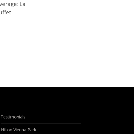
verage; La
uffet
Testimonials
Hilton Vienna Park