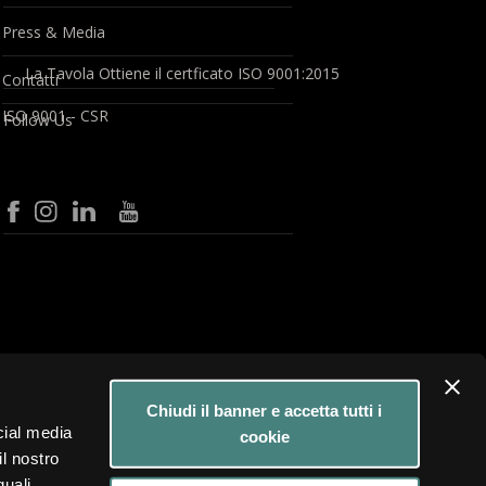
Press & Media
La Tavola Ottiene il certficato ISO 9001:2015
Contatti
ISO 9001 - CSR
Follow Us
Chiudi il banner e accetta tutti i
cial media
cookie
il nostro
quali