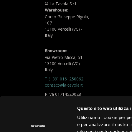
© La Tavola S.r.l.
Warehouse:
Corso Giuseppe Rigola,
107
13100 Vercelli (VC) -
Italy
-
Showroom:
Via Pietro Micca, 51
13100 Vercelli (VC) -
Italy
T (+39) 0161250062
contact@la-tavola.it
P.Iva 01714520028
Logistic Office
Questo sito web utilizza i
chiara.fare@la-tavola.it
Utilizziamo i cookie per pe
e per analizzare il nostro t
Privacy Policy
sito con i nostri partner ch