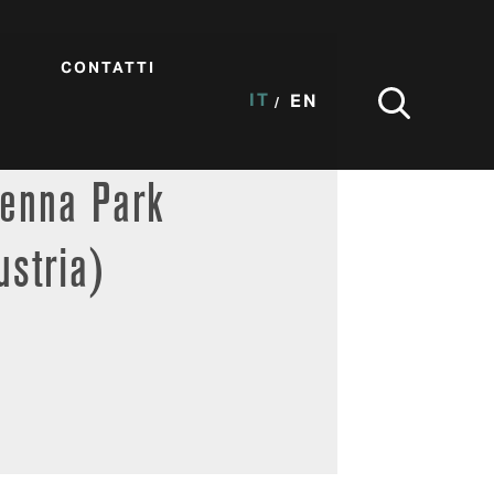
CONTATTI
IT
EN
ienna Park
ustria)