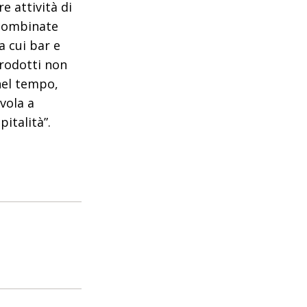
e attività di
 combinate
a cui bar e
prodotti non
nel tempo,
vola a
italità”.