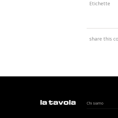
Etichette
share this c
Chi siamo