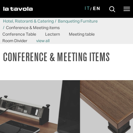
IT
EN
Tog
nav
Salta al contenuto principale
Hotel, Ristoranti & Catering
Banqueting Furniture
Conference & Meeting items
Conference Table
Lectern
Meeting table
Room Divider
view all
CONFERENCE & MEETING ITEMS