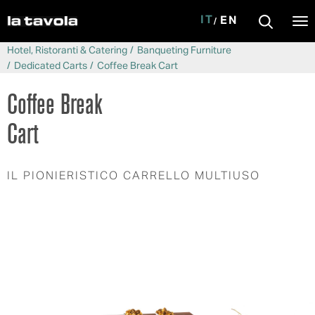
IT
EN
Tog
nav
Salta al contenuto principale
Hotel, Ristoranti & Catering
Banqueting Furniture
Dedicated Carts
Coffee Break Cart
Coffee Break
Cart
IL PIONIERISTICO CARRELLO MULTIUSO