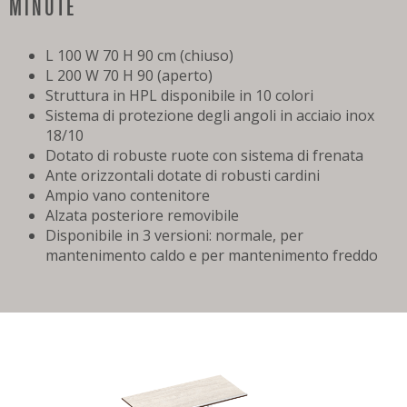
MINUTE
L 100 W 70 H 90 cm (chiuso)
L 200 W 70 H 90 (aperto)
Struttura in HPL disponibile in 10 colori
Sistema di protezione degli angoli in acciaio inox
18/10
Dotato di robuste ruote con sistema di frenata
Ante orizzontali dotate di robusti cardini
Ampio vano contenitore
Alzata posteriore removibile
Disponibile in 3 versioni: normale, per
mantenimento caldo e per mantenimento freddo