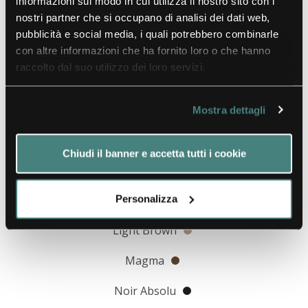
informazioni sul modo in cui utilizza il nostro sito con i
nostri partner che si occupano di analisi dei dati web,
AVAILABLE FINISHES
pubblicità e social media, i quali potrebbero combinarle
con altre informazioni che ha fornito loro o che hanno
FINITURE HPL
raccolto dal suo utilizzo dei loro servizi.
Artic Wood
Brown Shell
Mostra dettagli
Calacatta
Chiudi il banner e accetta tutti i cookie
Colonial
Lava Stone
Personalizza
Light Brown
Magma
Noir Absolu