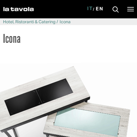
IT
EN
Tog
nav
Salta al contenuto principale
Hotel, Ristoranti & Catering
Icona
Icona