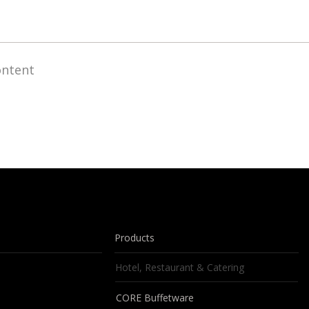
ontent
Products
Hotel, Restaurant & Catering
CORE Buffetware