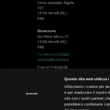
Corso Giuseppe Rigola,
107
13100 Vercelli (VC) -
Italy
-
Showroom:
Via Pietro Micca, 51
13100 Vercelli (VC) -
Italy
T (+39) 0161250062
contact@la-tavola.it
P.Iva 01714520028
Logistic Office
Questo sito web utilizza i
chiara.fare@la-tavola.it
Utilizziamo i cookie per pe
e per analizzare il nostro t
Privacy Policy
sito con i nostri partner ch
Cookie Policy
potrebbero combinarle con a
Corporate data