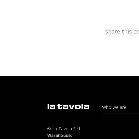
share this c
Who we are
© La Tavola S.r.l.
Warehouse: