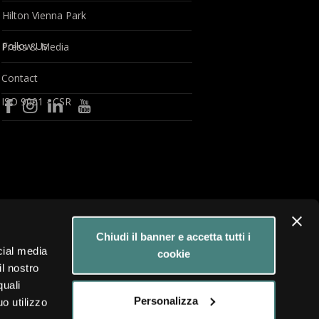
Hilton Vienna Park
Follow Us
Press & Media
Contact
ISO 9001 - CSR
Chiudi il banner e accetta tutti i
cial media
cookie
il nostro
quali
Personalizza
o utilizzo