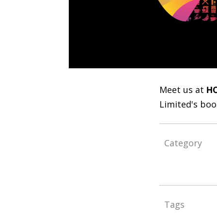
Meet us at
HO
Limited's boot
Category
Tags