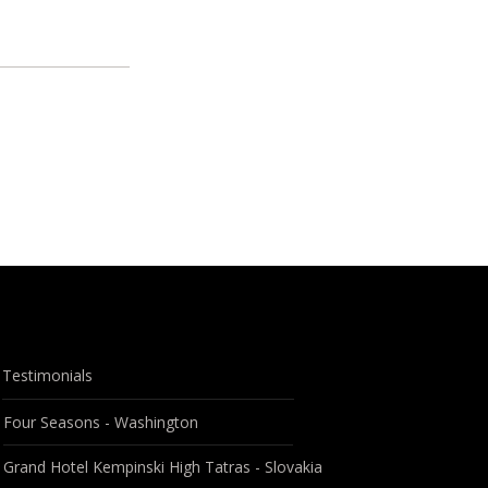
Testimonials
Four Seasons - Washington
Grand Hotel Kempinski High Tatras - Slovakia