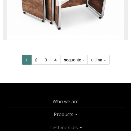
1
2
3
4
seguente ›
ultima »
Who we are
Products
Testimonials