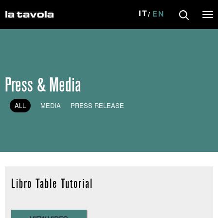
IT
EN
Tog
nav
Skip to main content
Press & Media
ALL
MEDIA
PRESS RELEASE
Libro Table Tutorial