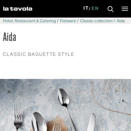
IT
EN
Tog
nav
Skip to main content
Hotel, Restaurant & Catering
Flatware
Classic collection
Aida
Aida
CLASSIC BAGUETTE STYLE