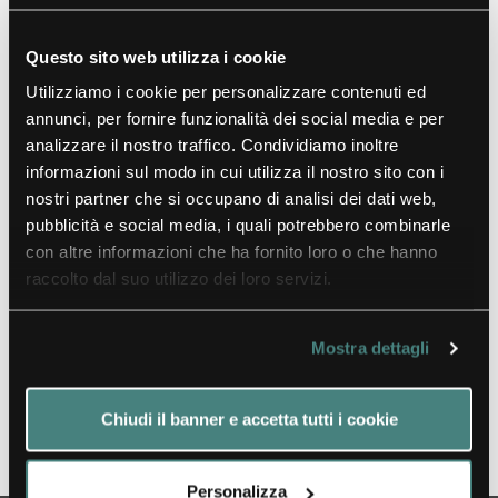
Silverplated (mirror finish)
Questo sito web utilizza i cookie
Utilizziamo i cookie per personalizzare contenuti ed
18 / 10 st. st. (brush finish)
annunci, per fornire funzionalità dei social media e per
Black titanium
analizzare il nostro traffico. Condividiamo inoltre
informazioni sul modo in cui utilizza il nostro sito con i
Gold titanium
nostri partner che si occupano di analisi dei dati web,
pubblicità e social media, i quali potrebbero combinarle
Platinum champagne titanium
con altre informazioni che ha fornito loro o che hanno
raccolto dal suo utilizzo dei loro servizi.
Rètro stainless steel
Rètro venetian gold
Mostra dettagli
Rètro gold
Chiudi il banner e accetta tutti i cookie
Rètro platinum champagne
Personalizza