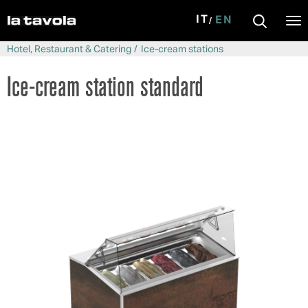
IT
EN
Tog
nav
Skip to main content
Hotel, Restaurant & Catering
Ice-cream stations
Ice-cream station standard