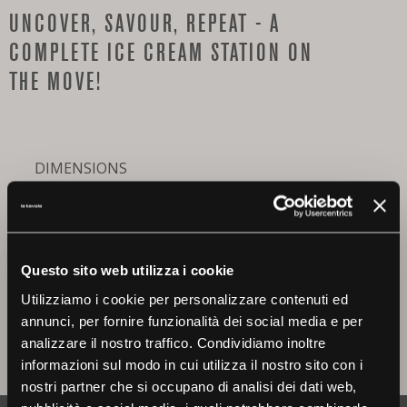
UNCOVER, SAVOUR, REPEAT - A
COMPLETE ICE CREAM STATION ON
THE MOVE!
DIMENSIONS
L 145 W 80 H 120 cm
Temp - 5 -20°C
8 Ice cream carapine Ø 20 H 25 cm - capacity 7,3
lt.
Questo sito web utilizza i cookie
Power: 350 W (UK plug)
Stainless steel satin finish structure
Utilizziamo i cookie per personalizzare contenuti ed
HPL panels available in different colours
annunci, per fornire funzionalità dei social media e per
4 Heavy duty wheels 2 with brakes
analizzare il nostro traffico. Condividiamo inoltre
informazioni sul modo in cui utilizza il nostro sito con i
nostri partner che si occupano di analisi dei dati web,