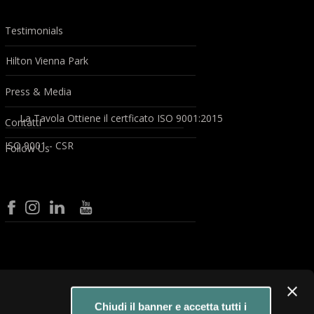
Testimonials
Hilton Vienna Park
Press & Media
La Tavola Ottiene il certficato ISO 9001:2015
Contatti
ISO 9001 - CSR
Follow Us
Chiudi il banner e accetta tutti i