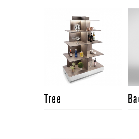
Tree
Ba