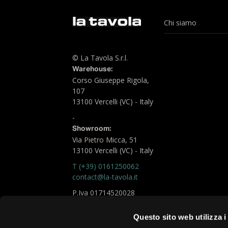
Chi siamo
© La Tavola S.r.l.
Warehouse:
Corso Giuseppe Rigola,
107
13100 Vercelli (VC) - Italy
-
Showroom:
Via Pietro Micca, 51
13100 Vercelli (VC) - Italy
T (+39) 0161250062
contact@la-tavola.it
P.Iva 01714520028
Logistic Office
Questo sito web utilizza i
chiara.fare@la-tavola.it