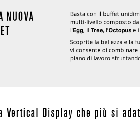
NA NUOVA
Basta con il buffet unidim
multi-livello composto dai
FET
l'
, il
l'
e i
Egg
Tree,
Octopus
Scoprite la bellezza e la f
vi consente di combinare d
piano di lavoro sfruttando 
a Vertical Display che più si adat