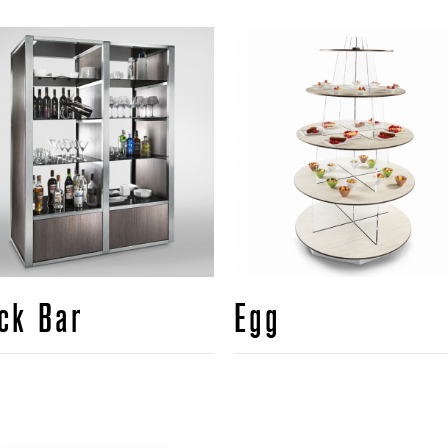
ck Bar
Egg