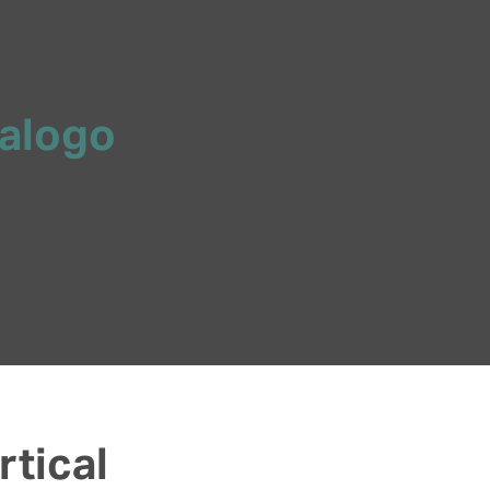
talogo
rtical