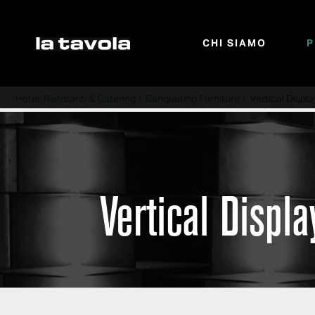
CHI SIAMO
P
Salta al contenuto principale
Hotel, Ristoranti & Catering
Banqueting Furniture
Vertical Displa
Vertical Displa