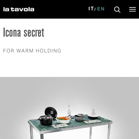
IT
EN
Tog
nav
Skip to main content
Icona secret
FOR WARM HOLDING